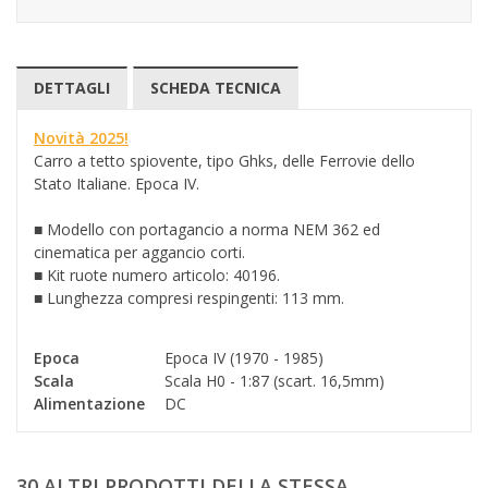
DETTAGLI
SCHEDA TECNICA
Novità 2025!
Carro a tetto spiovente, tipo Ghks, delle Ferrovie dello
Stato Italiane.
Epoca IV.
■ Modello con portagancio a norma NEM 362 ed
cinematica per aggancio corti.
■ Kit ruote numero articolo: 40196.
■
Lunghezza compresi respingenti: 113 mm.
Epoca
Epoca IV (1970 - 1985)
Scala
Scala H0 - 1:87 (scart. 16,5mm)
Alimentazione
DC
30 ALTRI PRODOTTI DELLA STESSA