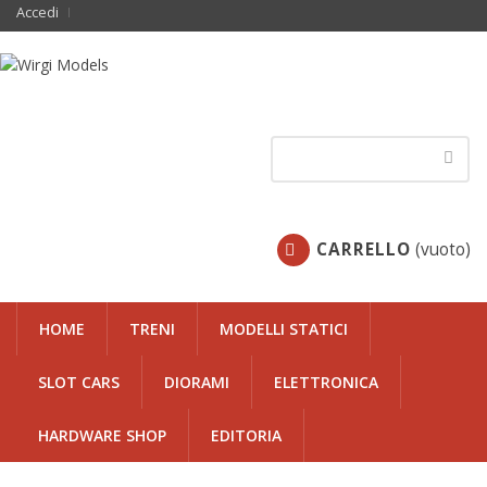
Accedi
CARRELLO
(vuoto)
HOME
TRENI
MODELLI STATICI
SLOT CARS
DIORAMI
ELETTRONICA
HARDWARE SHOP
EDITORIA