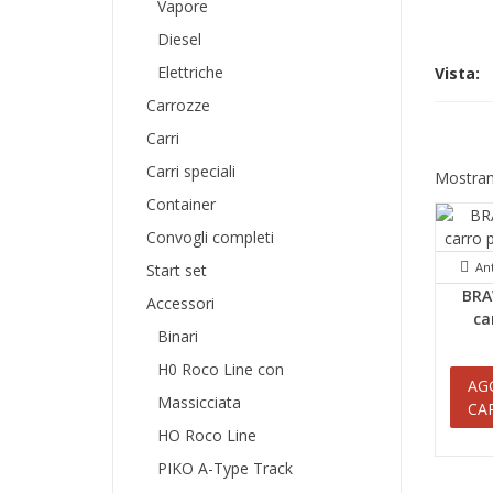
Vapore
Diesel
Elettriche
Vista:
Carrozze
Carri
Carri speciali
Mostrand
Container
Convogli completi
An
Start set
BRA
Accessori
ca
Binari
H0 Roco Line con
AG
Massicciata
CA
HO Roco Line
PIKO A-Type Track