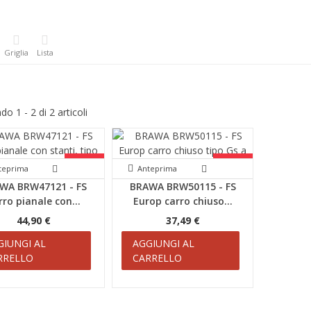
Griglia
Lista
o 1 - 2 di 2 articoli
SCONTI!
SCONTI!
teprima
Anteprima
WA BRW47121 - FS
BRAWA BRW50115 - FS
rro pianale con...
Europ carro chiuso...
44,90 €
37,49 €
GIUNGI AL
AGGIUNGI AL
RRELLO
CARRELLO