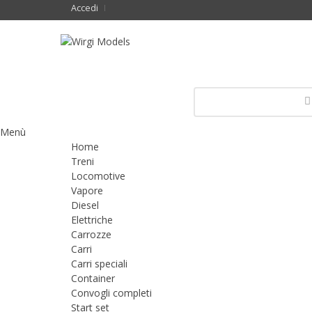
Accedi
Menù
Home
Treni
Locomotive
Vapore
Diesel
Elettriche
Carrozze
Carri
Carri speciali
Container
Convogli completi
Start set