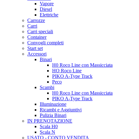
Vapore
Diesel
Elettriche
Carrozze
Carri
Carri speciali
Container
Convogli completi
Start set
Accessori
Binari
H0 Roco Line con Massicciata
HO Roco Line
PIKO A-Type Track
Peco
Scambi
H0 Roco Line con Massicciata
PIKO A-Type Track
Illuminazione
Ricambi e Aggiuntivi
Pulizia Binari
IN PRENOTAZIONE
Scala H0
Scala N
USATO - CONTO VENDITA