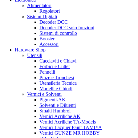
Alimentatori
Regolatori
Sistemi Digitali
Decoder DCC
Decoder DCC solo funzioni
Sistemi di controllo
Booster
Accessori
Hardware Shop
Utensili
Cacciaviti e Chiavi
Forbici e Cutter
Pennelli
Pinze e Tronchesi
Utensileria Tecnica
Martelli e Chiodi
Vernici e Solventi
Pigmenti-AK
Solventi e Diluenti
Smalti Humbrol
Vernici Acriliche AK
Vernici Acriliche TA-Models
Vernici Lacquer Paint TAMIYA
Vernici GUNZE MR HOBBY