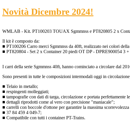
Novità Dicembre 2024!
WMLAB - Kit. PT100203 TOUAX Sgmmnss e PT820805 2 x Containe
Il kit è composto da:
■ PT100206 Carro merci Sgmmnss da 40ft, realizzato nei colori del
■ PT820804 - Set 2 x Container 20 piedi OT DP -
DPRE900054 3 +
I carri della serie Sgmmnss 40ft, hanno cominciato a circolare dal 2016
Sono presenti in tutte le composizioni intermodali oggi in circolazione 
■ Telaio in metallo
;
■ respingenti molleggiati
;
■ t
ampografie con dati di targa, circolazione e portata perfettamente le
■ dettagli riprodotti come al vero con precisione "maniacale"
;
■ carrelli con boccole d'ottone per garantire la massima scorrevolezza 
■ 37 84 459 4 049-7;
■ Compatibile con tutti i container PT-Trains.