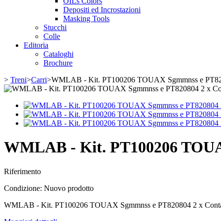
OILs Colors
Depositi ed Incrostazioni
Masking Tools
Stucchi
Colle
Editoria
Cataloghi
Brochure
>
Treni
>
Carri
>
WMLAB - Kit. PT100206 TOUAX Sgmmnss e PT820804
WMLAB - Kit. PT100206 TOUAX 
Riferimento
Condizione:
Nuovo prodotto
WMLAB - Kit. PT100206 TOUAX Sgmmnss e PT820804 2 x Containe