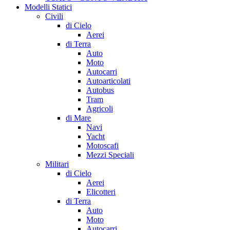
Modelli Statici
Civili
di Cielo
Aerei
di Terra
Auto
Moto
Autocarri
Autoarticolati
Autobus
Tram
Agricoli
di Mare
Navi
Yacht
Motoscafi
Mezzi Speciali
Militari
di Cielo
Aerei
Elicotteri
di Terra
Auto
Moto
Autocarri