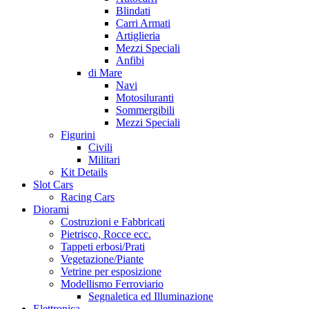
Blindati
Carri Armati
Artiglieria
Mezzi Speciali
Anfibi
di Mare
Navi
Motosiluranti
Sommergibili
Mezzi Speciali
Figurini
Civili
Militari
Kit Details
Slot Cars
Racing Cars
Diorami
Costruzioni e Fabbricati
Pietrisco, Rocce ecc.
Tappeti erbosi/Prati
Vegetazione/Piante
Vetrine per esposizione
Modellismo Ferroviario
Segnaletica ed Illuminazione
Elettronica