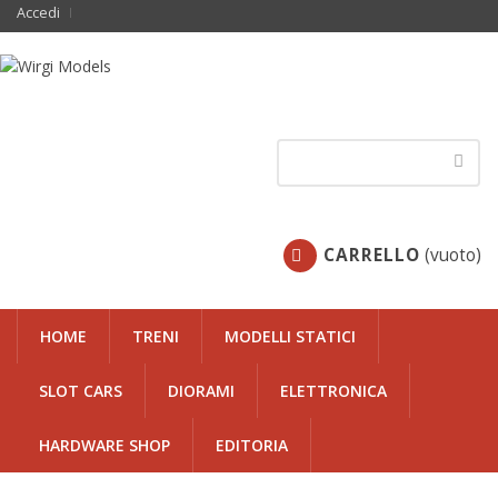
Accedi
CARRELLO
(vuoto)
HOME
TRENI
MODELLI STATICI
SLOT CARS
DIORAMI
ELETTRONICA
HARDWARE SHOP
EDITORIA