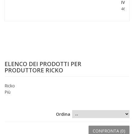
IV.
46,90 €
ELENCO DEI PRODOTTI PER
PRODUTTORE RICKO
Ricko
Più
Ordina
CONFRONTA (
0
)