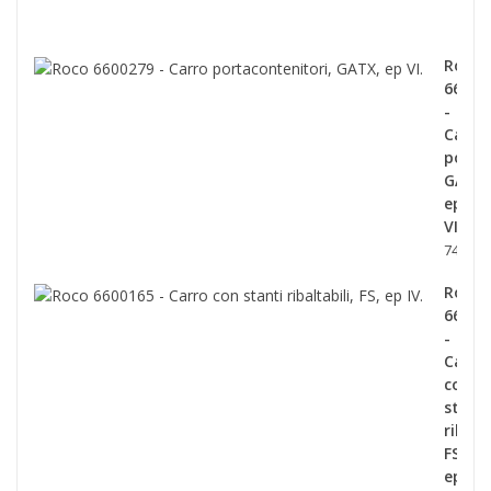
139,0
Roco
66002
-
Carro
porta
GATX,
ep
VI.
74,90 €
Roco
66001
-
Carro
con
stanti
ribalta
FS,
ep