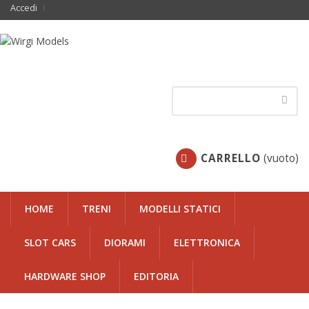
Accedi
CARRELLO
(vuoto)
HOME
TRENI
MODELLI STATICI
SLOT CARS
DIORAMI
ELETTRONICA
HARDWARE SHOP
EDITORIA