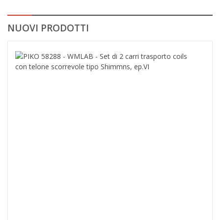
NUOVI PRODOTTI
PIK
582
-
WML
-
Set
di
2
carr
tras
coils
con
telo
scor
tipo
Shi
ep.V