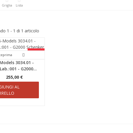
Griglia
Lista
o 1 - 1 di 1 articolo
SCONTI!
teprima
Models 3034.01 -
ab.:001 - G2000...
255,00 €
GIUNGI AL
RRELLO