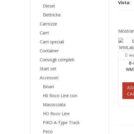
Vista:
Diesel
Elettriche
Carrozze
Mostrand
Carri
Carri speciali
Container
An
Convogli completi
B-
Start set
WML
Accessori
Binari
AG
CA
H0 Roco Line con
Massicciata
HO Roco Line
PIKO A-Type Track
Peco