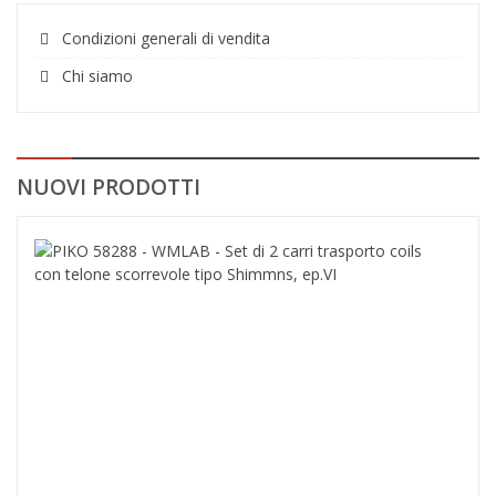
Condizioni generali di vendita
Chi siamo
NUOVI PRODOTTI
PIK
582
-
WML
-
Set
di
2
carr
tras
coils