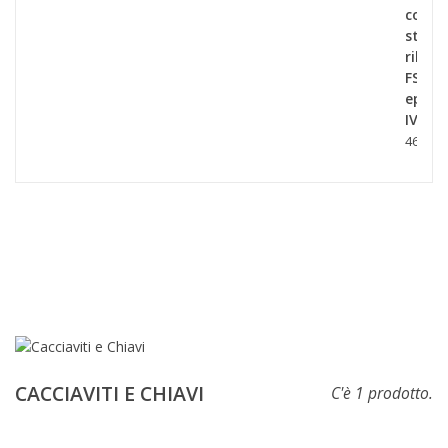
con
stanti
ribalta
FS,
ep
IV.
46,90 €
CACCIAVITI E CHIAVI
C'è 1 prodotto.