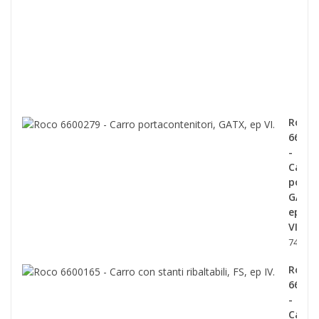
con
telo
scor
tipo
Shi
ep.V
139,0
Roco
66002
-
Carro
porta
GATX,
ep
VI.
74,90 €
Roco
66001
-
Carro