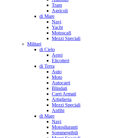
Tram
Agricoli
di Mare
Navi
Yacht
Motoscafi
Mezzi Speciali
Militari
di Cielo
Aerei
Elicotteri
di Terra
Auto
Moto
Autocarri
Blindati
Carri Armati
Artiglieria
Mezzi Speciali
Anfibi
di Mare
Navi
Motosiluranti
Sommergibili