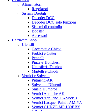
Alimentatori
Regolatori
Sistemi Digitali
Decoder DCC
Decoder DCC solo funzioni
Sistemi di controllo
Booster
Accessori
Hardware Shop
Utensili
Cacciaviti e Chiavi
Forbici e Cutter
Pennelli
Pinze e Tronchesi
Utensileria Tecnica
Martelli e Chiodi
Vernici e Solventi
Pigmenti-AK
Solventi e Diluenti
Smalti Humbrol
Vernici Acriliche AK
Vernici Acriliche TA-Models
Vernici Lacquer Paint TAMIYA
Vernici GUNZE MR HOBBY