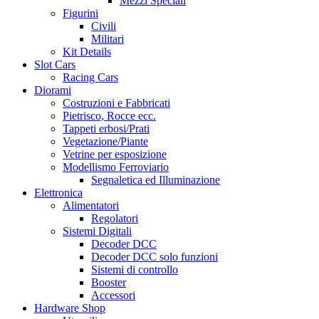
Mezzi Speciali
Figurini
Civili
Militari
Kit Details
Slot Cars
Racing Cars
Diorami
Costruzioni e Fabbricati
Pietrisco, Rocce ecc.
Tappeti erbosi/Prati
Vegetazione/Piante
Vetrine per esposizione
Modellismo Ferroviario
Segnaletica ed Illuminazione
Elettronica
Alimentatori
Regolatori
Sistemi Digitali
Decoder DCC
Decoder DCC solo funzioni
Sistemi di controllo
Booster
Accessori
Hardware Shop