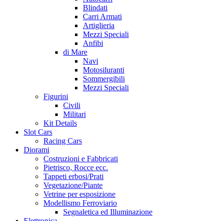
Blindati
Carri Armati
Artiglieria
Mezzi Speciali
Anfibi
di Mare
Navi
Motosiluranti
Sommergibili
Mezzi Speciali
Figurini
Civili
Militari
Kit Details
Slot Cars
Racing Cars
Diorami
Costruzioni e Fabbricati
Pietrisco, Rocce ecc.
Tappeti erbosi/Prati
Vegetazione/Piante
Vetrine per esposizione
Modellismo Ferroviario
Segnaletica ed Illuminazione
Elettronica