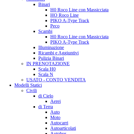
Binari
H0 Roco Line con Massicciata
HO Roco Line
PIKO A-Type Track
Peco
Scambi
H0 Roco Line con Massicciata
PIKO A-Type Track
Illuminazione
Ricambi e Aggiuntivi
Pulizia Binari
IN PRENOTAZIONE
Scala H0
Scala N
USATO - CONTO VENDITA
Modelli Statici
Civili
di Cielo
Aerei
di Terra
Auto
Moto
Autocarri
Autoarticolati
Autobus