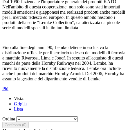
Dal 1990 l'azienda è l'importatore generale dei prodotti KATO.
Nell'ambito di questa cooperazione, non solo sono stati importati
modelli americani e giapponesi ma realizzati prodotti anche modelli
per il mercato tedesco ed europeo. In questo ambito nascono i
prodotti della serie
"Lemke Collection"
, caratterizzata da
piccole
serie di modelli speciali in tiratura limitata.
Fino alla fine degli anni '90, Lemke detiene in esclusiva la
distribuzione ufficiale per il territorio tedesco dei modelli di ferrovia
a marchio Rivarossi, Lima e Jouef. In seguito all'acquisto di questi
marchi da parte della Hornby Railways nel 2004, Lemke, ha
ricevuto nuovamente la distribuzione tedesca. Lemke
ora include
anche i prodotti del marchio Hornby Arnold.
Del 2006, Hornby ha
assunto la gestione del dipartimento vendite di Lemke.
Più
Vista:
Griglia
Lista
Ordina
Confronta (
0
)