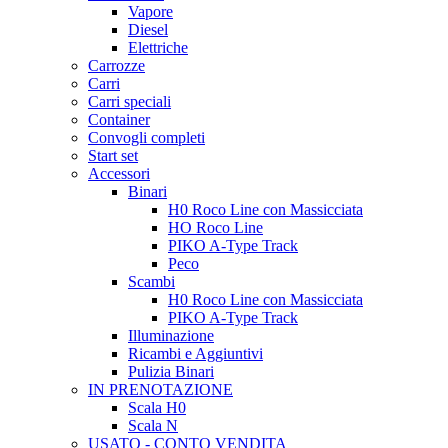
Vapore
Diesel
Elettriche
Carrozze
Carri
Carri speciali
Container
Convogli completi
Start set
Accessori
Binari
H0 Roco Line con Massicciata
HO Roco Line
PIKO A-Type Track
Peco
Scambi
H0 Roco Line con Massicciata
PIKO A-Type Track
Illuminazione
Ricambi e Aggiuntivi
Pulizia Binari
IN PRENOTAZIONE
Scala H0
Scala N
USATO - CONTO VENDITA