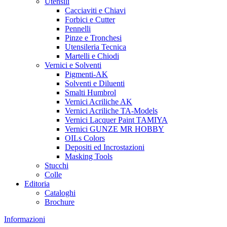
Utensili
Cacciaviti e Chiavi
Forbici e Cutter
Pennelli
Pinze e Tronchesi
Utensileria Tecnica
Martelli e Chiodi
Vernici e Solventi
Pigmenti-AK
Solventi e Diluenti
Smalti Humbrol
Vernici Acriliche AK
Vernici Acriliche TA-Models
Vernici Lacquer Paint TAMIYA
Vernici GUNZE MR HOBBY
OILs Colors
Depositi ed Incrostazioni
Masking Tools
Stucchi
Colle
Editoria
Cataloghi
Brochure
Informazioni