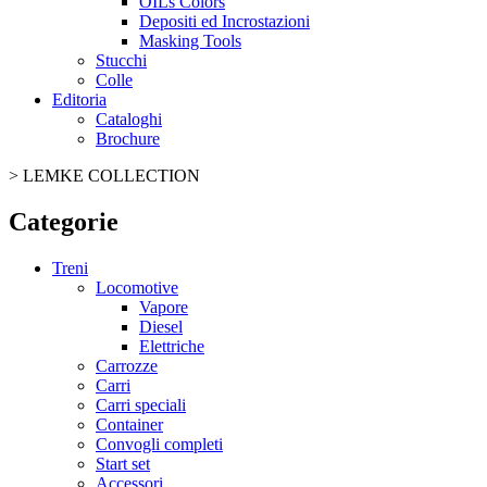
OILs Colors
Depositi ed Incrostazioni
Masking Tools
Stucchi
Colle
Editoria
Cataloghi
Brochure
>
LEMKE COLLECTION
Categorie
Treni
Locomotive
Vapore
Diesel
Elettriche
Carrozze
Carri
Carri speciali
Container
Convogli completi
Start set
Accessori