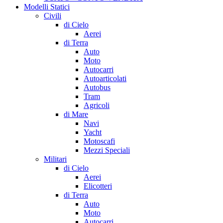
Modelli Statici
Civili
di Cielo
Aerei
di Terra
Auto
Moto
Autocarri
Autoarticolati
Autobus
Tram
Agricoli
di Mare
Navi
Yacht
Motoscafi
Mezzi Speciali
Militari
di Cielo
Aerei
Elicotteri
di Terra
Auto
Moto
Autocarri