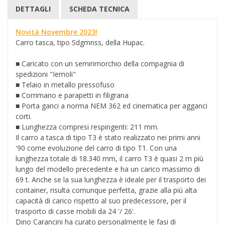
DETTAGLI
SCHEDA TECNICA
Novità Novembre 2023!
Carro tasca, tipo Sdgmnss, della Hupac.
■ Caricato con un semirimorchio della compagnia di
spedizioni "Iemoli"
■ Telaio in metallo pressofuso
■ Corrimano e parapetti in filigrana
■
Porta ganci a norma NEM 362 ed cinematica per agganci
corti.
■
Lunghezza compresi respingenti: 211 mm.
Il carro a tasca di tipo T3 è stato realizzato
nei primi anni
'90
come evoluzione del carro di tipo T1. Con una
lunghezza totale di 18.340 mm, il carro T3 è quasi 2 m più
lungo del modello precedente e ha un carico massimo di
69 t. Anche se la sua lunghezza è ideale per il trasporto dei
container, risulta comunque perfetta,
grazie alla più alta
capacità di carico rispetto al suo predecessore
, per il
trasporto di casse mobili da 24 '/ 26'.
Dino Carancini ha curato personalmente le fasi di