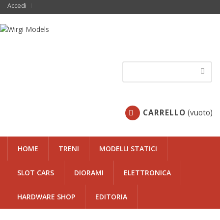
Accedi
CARRELLO
(vuoto)
HOME
TRENI
MODELLI STATICI
SLOT CARS
DIORAMI
ELETTRONICA
HARDWARE SHOP
EDITORIA