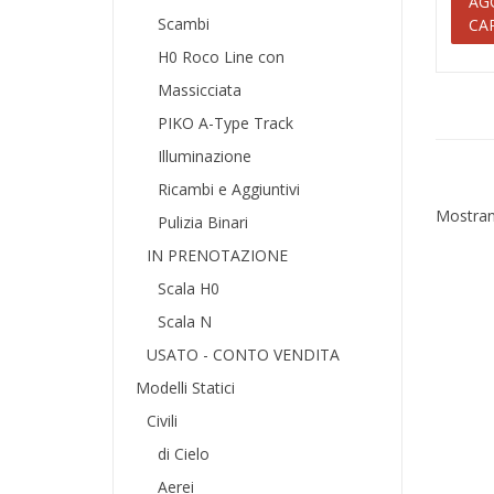
AG
Scambi
CA
H0 Roco Line con
Massicciata
PIKO A-Type Track
Illuminazione
Ricambi e Aggiuntivi
Mostrand
Pulizia Binari
IN PRENOTAZIONE
Scala H0
Scala N
USATO - CONTO VENDITA
Modelli Statici
Civili
di Cielo
Aerei