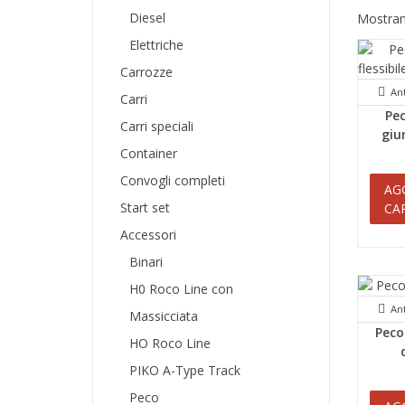
Diesel
Mostrand
Elettriche
Carrozze
An
Carri
Pec
Carri speciali
giu
Container
Convogli completi
AG
Start set
CA
Accessori
Binari
H0 Roco Line con
An
Massicciata
Peco
HO Roco Line
PIKO A-Type Track
Peco