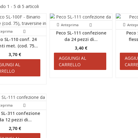
o 1 - 5 di 5 articoli
Anteprima
Antep
teprima
Peco SL-111 confezione
Peco 
o SL-110 conf. 24
da 24 pezzi di...
fless
nti met. (cod. 75...
3,40 €
3,70 €
AGGIUNGI AL
AGGIU
GIUNGI AL
CARRELLO
CARR
RRELLO
teprima
 SL-311 confezione
da 12 pezzi di...
2,70 €