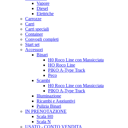
Vapore
Diesel
Elettriche
Carrozze
Carri
Carri speciali
Container
Convogli completi
Start set
Accessori
Binari
H0 Roco Line con Massicciata
HO Roco Line
PIKO A-Type Track
Peco
Scambi
H0 Roco Line con Massicciata
PIKO A-Type Track
Illuminazione
Ricambi e Aggiuntivi
Pulizia Binari
IN PRENOTAZIONE
Scala H0
Scala N
USATO - CONTO VENDITA