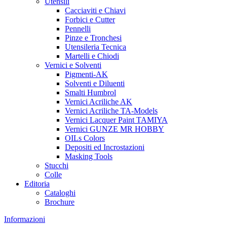
Utensili
Cacciaviti e Chiavi
Forbici e Cutter
Pennelli
Pinze e Tronchesi
Utensileria Tecnica
Martelli e Chiodi
Vernici e Solventi
Pigmenti-AK
Solventi e Diluenti
Smalti Humbrol
Vernici Acriliche AK
Vernici Acriliche TA-Models
Vernici Lacquer Paint TAMIYA
Vernici GUNZE MR HOBBY
OILs Colors
Depositi ed Incrostazioni
Masking Tools
Stucchi
Colle
Editoria
Cataloghi
Brochure
Informazioni