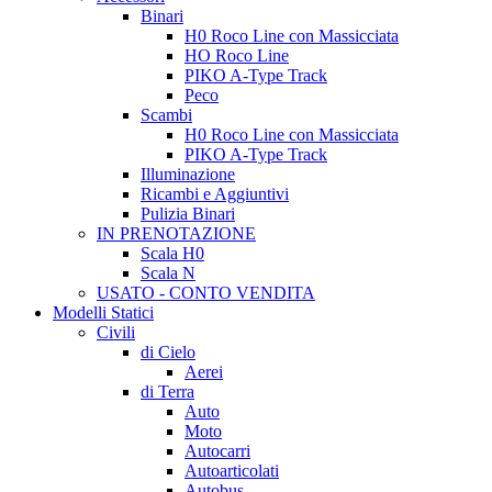
Binari
H0 Roco Line con Massicciata
HO Roco Line
PIKO A-Type Track
Peco
Scambi
H0 Roco Line con Massicciata
PIKO A-Type Track
Illuminazione
Ricambi e Aggiuntivi
Pulizia Binari
IN PRENOTAZIONE
Scala H0
Scala N
USATO - CONTO VENDITA
Modelli Statici
Civili
di Cielo
Aerei
di Terra
Auto
Moto
Autocarri
Autoarticolati
Autobus