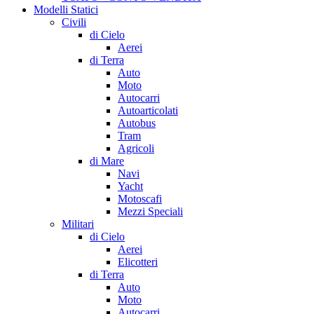
Modelli Statici
Civili
di Cielo
Aerei
di Terra
Auto
Moto
Autocarri
Autoarticolati
Autobus
Tram
Agricoli
di Mare
Navi
Yacht
Motoscafi
Mezzi Speciali
Militari
di Cielo
Aerei
Elicotteri
di Terra
Auto
Moto
Autocarri