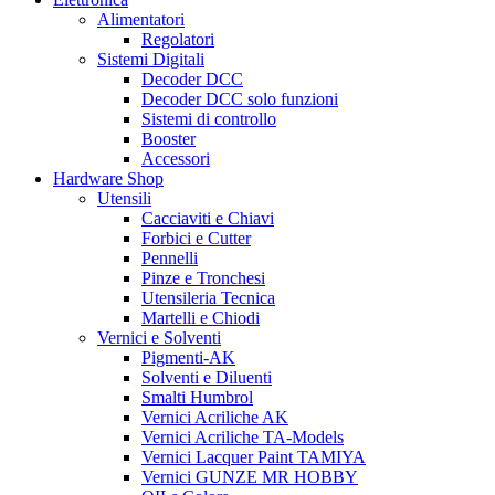
Alimentatori
Regolatori
Sistemi Digitali
Decoder DCC
Decoder DCC solo funzioni
Sistemi di controllo
Booster
Accessori
Hardware Shop
Utensili
Cacciaviti e Chiavi
Forbici e Cutter
Pennelli
Pinze e Tronchesi
Utensileria Tecnica
Martelli e Chiodi
Vernici e Solventi
Pigmenti-AK
Solventi e Diluenti
Smalti Humbrol
Vernici Acriliche AK
Vernici Acriliche TA-Models
Vernici Lacquer Paint TAMIYA
Vernici GUNZE MR HOBBY