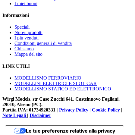
I miei buoni
Informazioni
Speciali
Nuovi prodotti
I più venduti
Condizioni generali di vendita
Chi siamo
Mappa del sito
LINK UTILI
MODELLISMO FERROVIARIO
MODELLINI ELETTRICI E SLOT CAR
MODELLISMO STATICO ED ELETTRONICO
Wirgi Models, str Case Zucchi 641, Castelnuovo Fogliani,
29010, Alseno (PC).
Partita IVA: 01734920331 |
Privacy Policy
|
Cookie Policy
|
Note Legali
|
Disclaimer
Le tue preferenze relative alla privacy