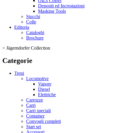
OILs Colors
Depositi ed Incrostazioni
Masking Tools
Stucchi
Colle
Editoria
Cataloghi
Brochure
>
Jägerndorfer Collection
Categorie
Treni
Locomotive
Vapore
Diesel
Elettriche
Carrozze
Carri
Carri speciali
Container
Convogli completi
Start set
Accessori