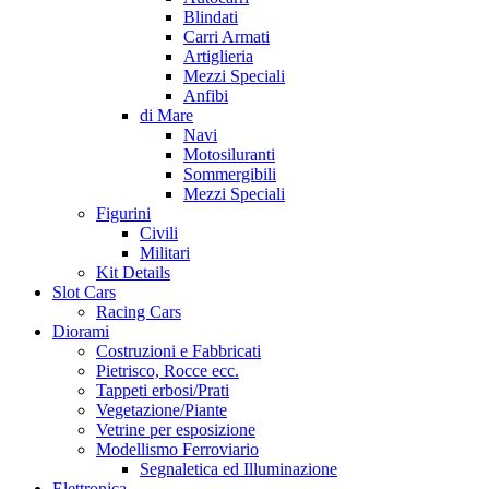
Blindati
Carri Armati
Artiglieria
Mezzi Speciali
Anfibi
di Mare
Navi
Motosiluranti
Sommergibili
Mezzi Speciali
Figurini
Civili
Militari
Kit Details
Slot Cars
Racing Cars
Diorami
Costruzioni e Fabbricati
Pietrisco, Rocce ecc.
Tappeti erbosi/Prati
Vegetazione/Piante
Vetrine per esposizione
Modellismo Ferroviario
Segnaletica ed Illuminazione
Elettronica