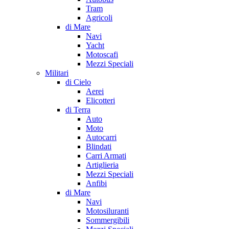
Tram
Agricoli
di Mare
Navi
Yacht
Motoscafi
Mezzi Speciali
Militari
di Cielo
Aerei
Elicotteri
di Terra
Auto
Moto
Autocarri
Blindati
Carri Armati
Artiglieria
Mezzi Speciali
Anfibi
di Mare
Navi
Motosiluranti
Sommergibili