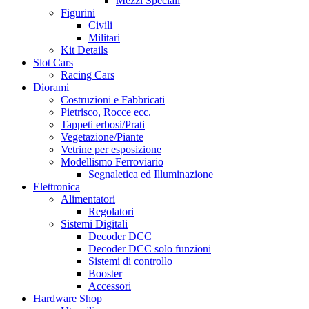
Mezzi Speciali
Figurini
Civili
Militari
Kit Details
Slot Cars
Racing Cars
Diorami
Costruzioni e Fabbricati
Pietrisco, Rocce ecc.
Tappeti erbosi/Prati
Vegetazione/Piante
Vetrine per esposizione
Modellismo Ferroviario
Segnaletica ed Illuminazione
Elettronica
Alimentatori
Regolatori
Sistemi Digitali
Decoder DCC
Decoder DCC solo funzioni
Sistemi di controllo
Booster
Accessori
Hardware Shop