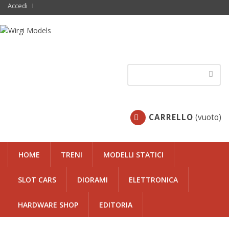
Accedi
CARRELLO
(vuoto)
HOME
TRENI
MODELLI STATICI
SLOT CARS
DIORAMI
ELETTRONICA
HARDWARE SHOP
EDITORIA