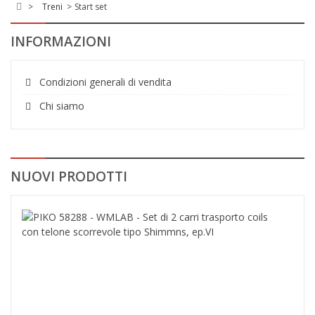
>
Treni
>
Start set
INFORMAZIONI
Condizioni generali di vendita
Chi siamo
NUOVI PRODOTTI
PIK
582
-
WML
-
Set
di