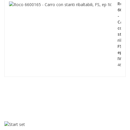
Roco
66001
-
Carro
con
stanti
ribalta
FS,
ep
IV.
46,90 €