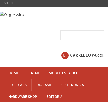
Accedi
CARRELLO
(vuoto)
HOME
TRENI
MODELLI STATICI
SLOT CARS
DIORAMI
ELETTRONICA
HARDWARE SHOP
EDITORIA