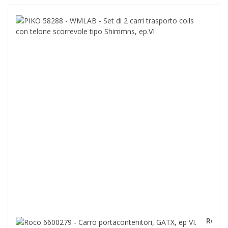
PIK
582
-
WML
-
Set
di
2
carr
tras
coils
con
telo
scor
tipo
Shi
ep.V
139,0
Roco