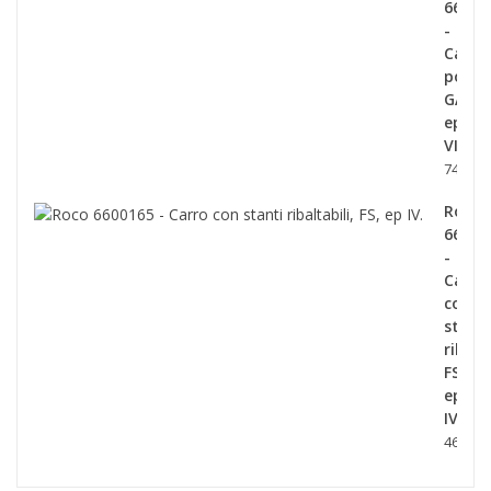
66002
-
Carro
porta
GATX,
ep
VI.
74,90 €
Roco
66001
-
Carro
con
stanti
ribalta
FS,
ep
IV.
46,90 €