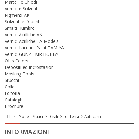
Martelli e Chiodi
Vernici e Solventi
Pigmenti-AK
Solventi e Diluenti
Smalti Humbrol
Vernici Acriliche AK
Vernici Acriliche TA-Models
Vernici Lacquer Paint TAMIYA
Vernici GUNZE MR HOBBY
OILs Colors
Depositi ed Incrostazioni
Masking Tools
Stucchi
Colle
Editoria
Cataloghi
Brochure
>
Modelli Statici
>
Civili
>
di Terra
>
Autocarri
INFORMAZIONI