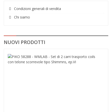
Condizioni generali di vendita
Chi siamo
NUOVI PRODOTTI
PIK
582
-
WML
-
Set
di
2
carr
tras
coils