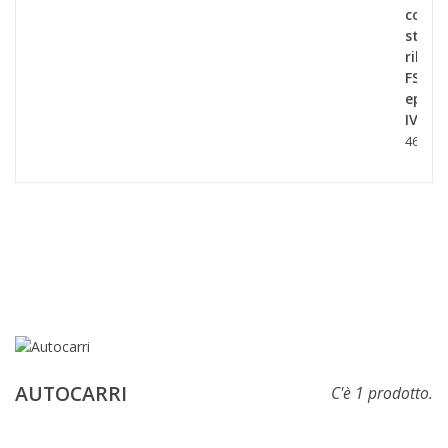
con
stanti
ribalta
FS,
ep
IV.
46,90 €
AUTOCARRI
C'è 1 prodotto.