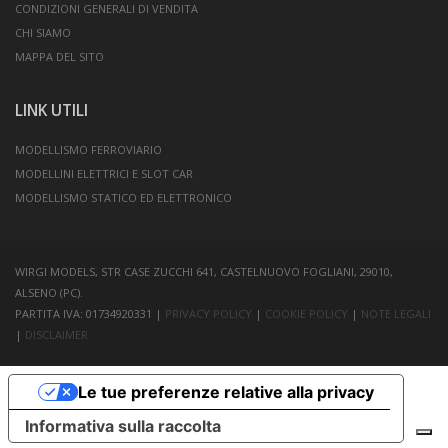
CONDIZIONI GENERALI DI VENDITA
CHI SIAMO
MAPPA DEL SITO
LINK UTILI
MODELLISMO FERROVIARIO
MODELLINI ELETTRICI E SLOT CAR
MODELLISMO STATICO ED ELETTRONICO
WIRGI MODELS, STR CASE ZUCCHI 641, CASTELNUOVO FOGLIANI, 29010,
ALSENO (PC).
PARTITA IVA: 01734920331 |
PRIVACY POLICY
|
COOKIE POLICY
|
NOTE LEGALI
|
DISCLAIMER
Le tue preferenze relative alla privacy
Informativa sulla raccolta