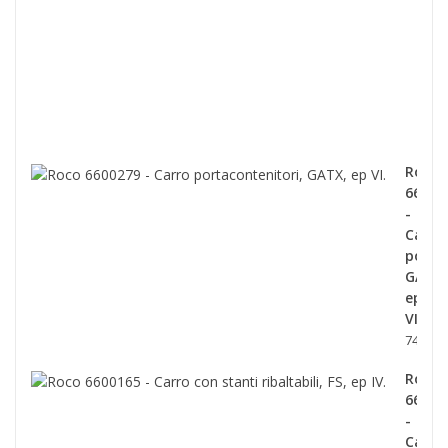
con
telo
scor
tipo
Shi
ep.V
139,0
Roco
66002
-
Carro
porta
GATX,
ep
VI.
74,90 €
Roco
66001
-
Carro