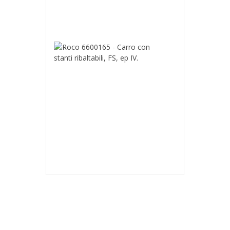
ep
VI.
74,90 €
Roco
6600165
-
Carro
con
stanti
ribaltabili,
FS,
ep
IV.
46,90 €