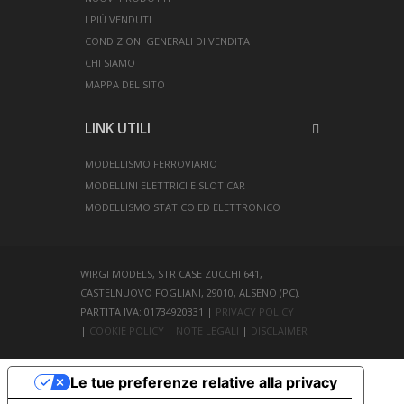
I PIÙ VENDUTI
CONDIZIONI GENERALI DI VENDITA
CHI SIAMO
MAPPA DEL SITO
LINK UTILI
MODELLISMO FERROVIARIO
MODELLINI ELETTRICI E SLOT CAR
MODELLISMO STATICO ED ELETTRONICO
WIRGI MODELS, STR CASE ZUCCHI 641,
CASTELNUOVO FOGLIANI, 29010, ALSENO (PC).
PARTITA IVA: 01734920331 |
PRIVACY POLICY
|
COOKIE POLICY
|
NOTE LEGALI
|
DISCLAIMER
Le tue preferenze relative alla privacy