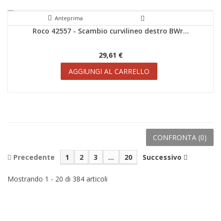
Anteprima
Roco 42557 - Scambio curvilineo destro BWr...
SCONTI!
29,61 €
AGGIUNGI AL CARRELLO
CONFRONTA (
0
)
Precedente
1
2
3
...
20
Successivo
Mostrando 1 - 20 di 384 articoli