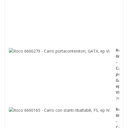
con
telo
scor
tipo
Shi
ep.V
139,0
Roco
66002
-
Carro
porta
GATX,
ep
VI.
74,90 €
Roco
66001
-
Carro