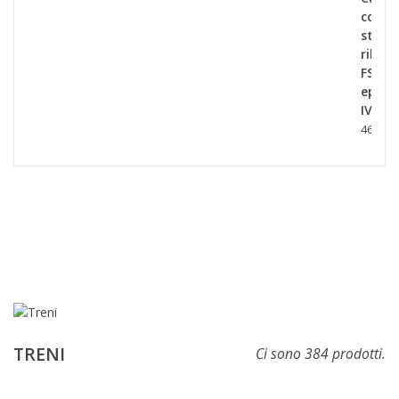
con
stanti
ribalta
FS,
ep
IV.
46,90 €
TRENI
Ci sono 384 prodotti.