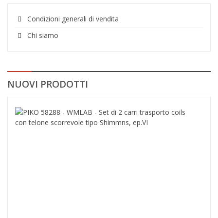
Condizioni generali di vendita
Chi siamo
NUOVI PRODOTTI
PIK
582
-
WML
-
Set
di
2
carr
tras
coils