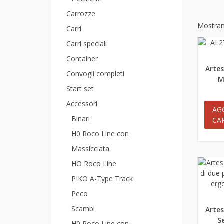
Carrozze
Mostrand
Carri
Carri speciali
Container
Artes
An
Convogli completi
M
Start set
Accessori
AG
Binari
CA
H0 Roco Line con
Massicciata
HO Roco Line
PIKO A-Type Track
Peco
Scambi
Artes
An
Se
H0 Roco Line con