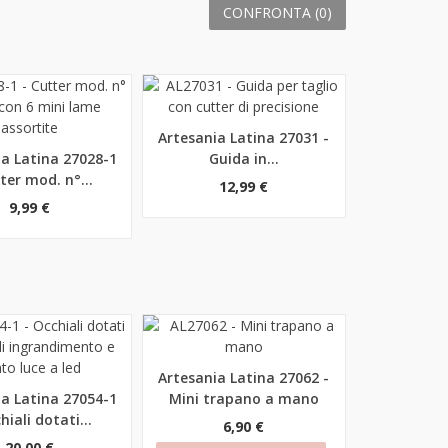
CONFRONTA (
0
)
Artesania Latina 27031 -
Anteprima
ia Latina 27028-1
Guida in...
rima
ter mod. n°...
12,99 €
9,99 €
Artesania Latina 27062 -
Anteprima
ia Latina 27054-1
Mini trapano a mano
rima
hiali dotati...
6,90 €
20,00 €