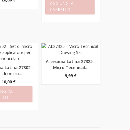
AGGIUNGI AL
CARRELLO
Artesania Latina 27325 -
Anteprima
ia Latina 27302 -
Micro Tecnhical...
rima
t di micro...
9,99 €
10,00 €
NGI AL
ELLO