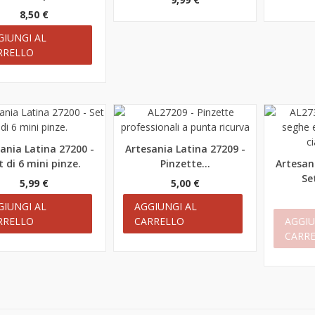
8,50 €
GIUNGI AL
RRELLO
ania Latina 27200 -
Artesania Latina 27209 -
teprima
Anteprima
t di 6 mini pinze.
Pinzette...
Artesan
Antep
Se
5,99 €
5,00 €
GIUNGI AL
AGGIUNGI AL
RRELLO
CARRELLO
AGGIU
CARR