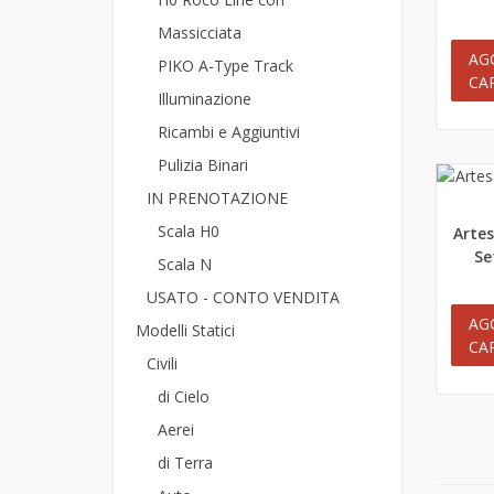
Massicciata
AG
PIKO A-Type Track
CA
Illuminazione
Ricambi e Aggiuntivi
Pulizia Binari
IN PRENOTAZIONE
Scala H0
Artes
An
Se
Scala N
USATO - CONTO VENDITA
AG
Modelli Statici
CA
Civili
di Cielo
Aerei
di Terra