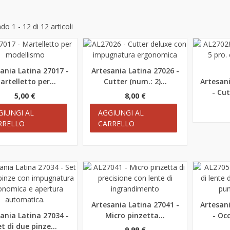
o 1 - 12 di 12 articoli
ania Latina 27017 -
Artesania Latina 27026 -
teprima
Anteprima
artelletto per...
Cutter (num.: 2)...
Artesan
Antep
- Cut
5,00 €
8,00 €
GIUNGI AL
AGGIUNGI AL
RRELLO
CARRELLO
Artesania Latina 27041 -
Artesan
Anteprima
Antep
ania Latina 27034 -
Micro pinzetta...
- Occ
teprima
t di due pinze...
9,99 €