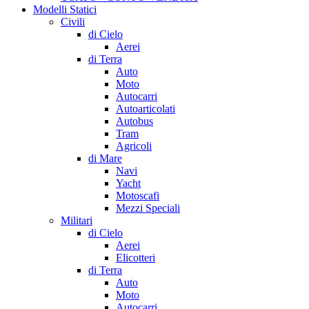
Modelli Statici
Civili
di Cielo
Aerei
di Terra
Auto
Moto
Autocarri
Autoarticolati
Autobus
Tram
Agricoli
di Mare
Navi
Yacht
Motoscafi
Mezzi Speciali
Militari
di Cielo
Aerei
Elicotteri
di Terra
Auto
Moto
Autocarri