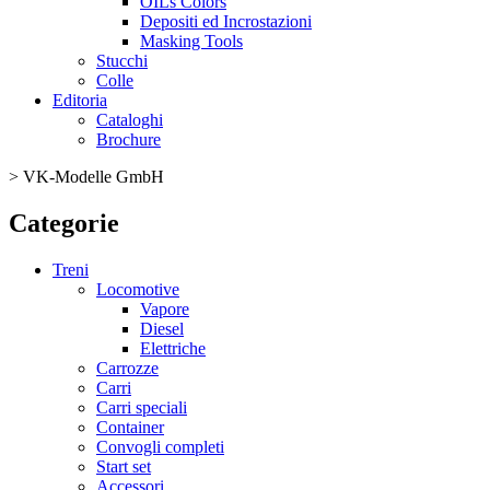
OILs Colors
Depositi ed Incrostazioni
Masking Tools
Stucchi
Colle
Editoria
Cataloghi
Brochure
>
VK-Modelle GmbH
Categorie
Treni
Locomotive
Vapore
Diesel
Elettriche
Carrozze
Carri
Carri speciali
Container
Convogli completi
Start set
Accessori