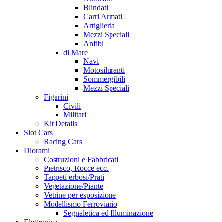
Blindati
Carri Armati
Artiglieria
Mezzi Speciali
Anfibi
di Mare
Navi
Motosiluranti
Sommergibili
Mezzi Speciali
Figurini
Civili
Militari
Kit Details
Slot Cars
Racing Cars
Diorami
Costruzioni e Fabbricati
Pietrisco, Rocce ecc.
Tappeti erbosi/Prati
Vegetazione/Piante
Vetrine per esposizione
Modellismo Ferroviario
Segnaletica ed Illuminazione
Elettronica