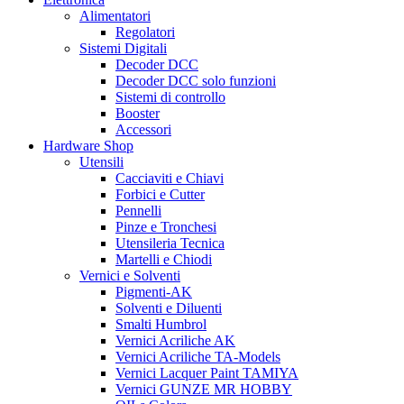
Alimentatori
Regolatori
Sistemi Digitali
Decoder DCC
Decoder DCC solo funzioni
Sistemi di controllo
Booster
Accessori
Hardware Shop
Utensili
Cacciaviti e Chiavi
Forbici e Cutter
Pennelli
Pinze e Tronchesi
Utensileria Tecnica
Martelli e Chiodi
Vernici e Solventi
Pigmenti-AK
Solventi e Diluenti
Smalti Humbrol
Vernici Acriliche AK
Vernici Acriliche TA-Models
Vernici Lacquer Paint TAMIYA
Vernici GUNZE MR HOBBY