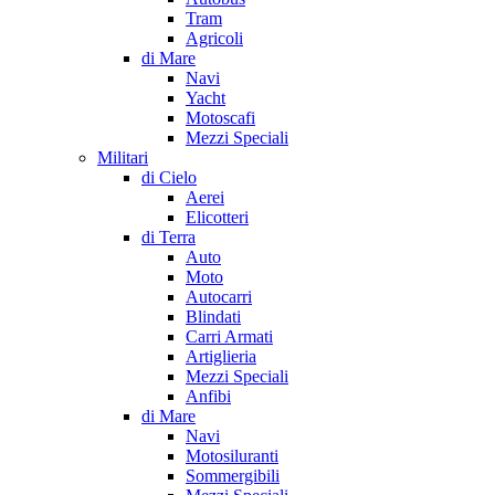
Tram
Agricoli
di Mare
Navi
Yacht
Motoscafi
Mezzi Speciali
Militari
di Cielo
Aerei
Elicotteri
di Terra
Auto
Moto
Autocarri
Blindati
Carri Armati
Artiglieria
Mezzi Speciali
Anfibi
di Mare
Navi
Motosiluranti
Sommergibili