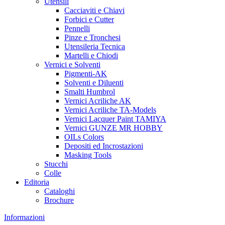
Utensili
Cacciaviti e Chiavi
Forbici e Cutter
Pennelli
Pinze e Tronchesi
Utensileria Tecnica
Martelli e Chiodi
Vernici e Solventi
Pigmenti-AK
Solventi e Diluenti
Smalti Humbrol
Vernici Acriliche AK
Vernici Acriliche TA-Models
Vernici Lacquer Paint TAMIYA
Vernici GUNZE MR HOBBY
OILs Colors
Depositi ed Incrostazioni
Masking Tools
Stucchi
Colle
Editoria
Cataloghi
Brochure
Informazioni