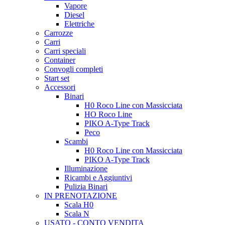
Vapore
Diesel
Elettriche
Carrozze
Carri
Carri speciali
Container
Convogli completi
Start set
Accessori
Binari
H0 Roco Line con Massicciata
HO Roco Line
PIKO A-Type Track
Peco
Scambi
H0 Roco Line con Massicciata
PIKO A-Type Track
Illuminazione
Ricambi e Aggiuntivi
Pulizia Binari
IN PRENOTAZIONE
Scala H0
Scala N
USATO - CONTO VENDITA