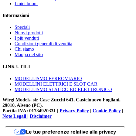
I miei buoni
Informazioni
Speciali
Nuovi prodotti
I più venduti
Condizioni generali di vendita
Chi siamo
Mappa del sito
LINK UTILI
MODELLISMO FERROVIARIO
MODELLINI ELETTRICI E SLOT CAR
MODELLISMO STATICO ED ELETTRONICO
Wirgi Models, str Case Zucchi 641, Castelnuovo Fogliani,
29010, Alseno (PC).
Partita IVA: 01734920331 |
Privacy Policy
|
Cookie Policy
|
Note Legali
|
Disclaimer
Le tue preferenze relative alla privacy