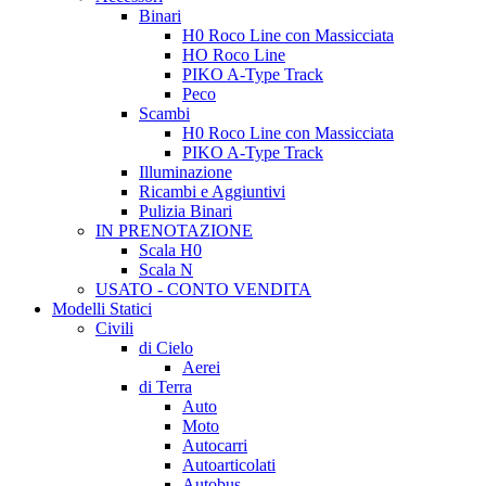
Binari
H0 Roco Line con Massicciata
HO Roco Line
PIKO A-Type Track
Peco
Scambi
H0 Roco Line con Massicciata
PIKO A-Type Track
Illuminazione
Ricambi e Aggiuntivi
Pulizia Binari
IN PRENOTAZIONE
Scala H0
Scala N
USATO - CONTO VENDITA
Modelli Statici
Civili
di Cielo
Aerei
di Terra
Auto
Moto
Autocarri
Autoarticolati
Autobus