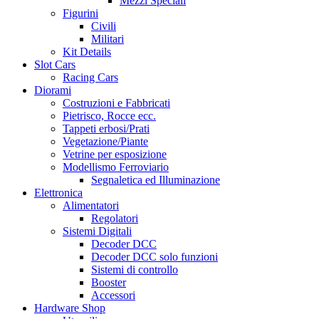
Mezzi Speciali
Figurini
Civili
Militari
Kit Details
Slot Cars
Racing Cars
Diorami
Costruzioni e Fabbricati
Pietrisco, Rocce ecc.
Tappeti erbosi/Prati
Vegetazione/Piante
Vetrine per esposizione
Modellismo Ferroviario
Segnaletica ed Illuminazione
Elettronica
Alimentatori
Regolatori
Sistemi Digitali
Decoder DCC
Decoder DCC solo funzioni
Sistemi di controllo
Booster
Accessori
Hardware Shop