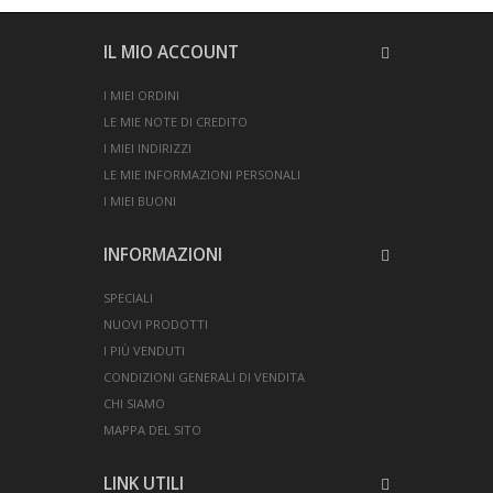
IL MIO ACCOUNT
I MIEI ORDINI
LE MIE NOTE DI CREDITO
I MIEI INDIRIZZI
LE MIE INFORMAZIONI PERSONALI
I MIEI BUONI
INFORMAZIONI
SPECIALI
NUOVI PRODOTTI
I PIÙ VENDUTI
CONDIZIONI GENERALI DI VENDITA
CHI SIAMO
MAPPA DEL SITO
LINK UTILI