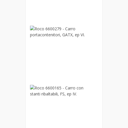
Shimmns,
ep.VI
139,00 €
Roco
6600279
-
Carro
portacontenito
GATX,
ep
VI.
74,90 €
Roco
6600165
-
Carro
con
stanti
ribaltabili,