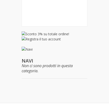
FS,
ep
IV.
46,90 €
NAVI
Non ci sono prodotti in questa
categoria.