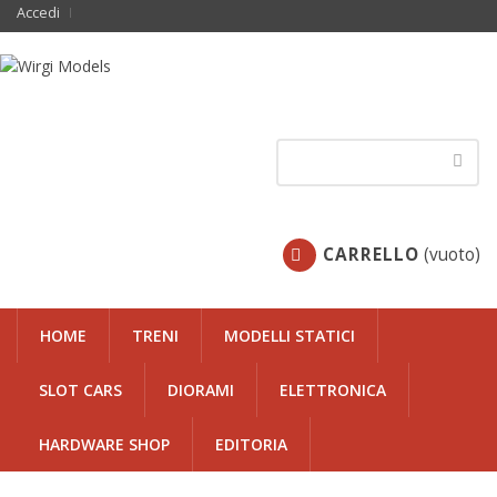
Accedi
CARRELLO
(vuoto)
HOME
TRENI
MODELLI STATICI
SLOT CARS
DIORAMI
ELETTRONICA
HARDWARE SHOP
EDITORIA