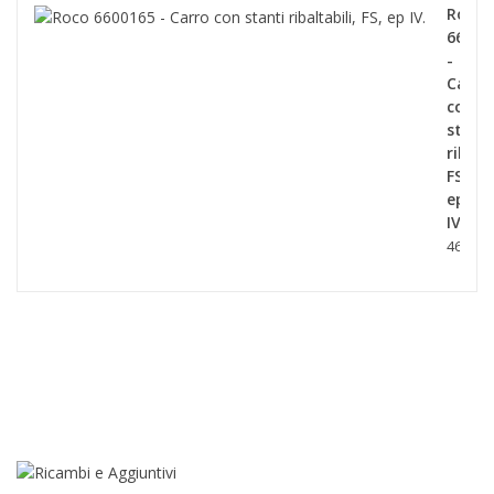
Roco
66001
-
Carro
con
stanti
ribalta
FS,
ep
IV.
46,90 €