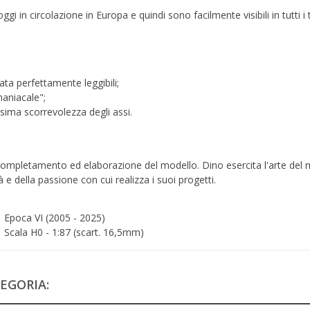
i in circolazione in Europa e quindi sono facilmente visibili in tutti i t
ata perfettamente leggibili
;
maniacale"
;
ssima scorrevolezza degli assi.
ompletamento ed elaborazione del modello. Dino esercita l'arte del mode
 e della passione con cui realizza i suoi progetti.
Epoca VI (2005 - 2025)
Scala H0 - 1:87 (scart. 16,5mm)
EGORIA: