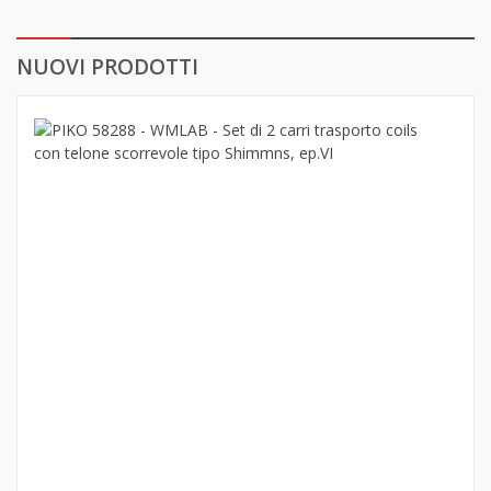
NUOVI PRODOTTI
PIK
582
-
WML
-
Set
di
2
carr
tras
coils
con
telo
scor
tipo
Shi