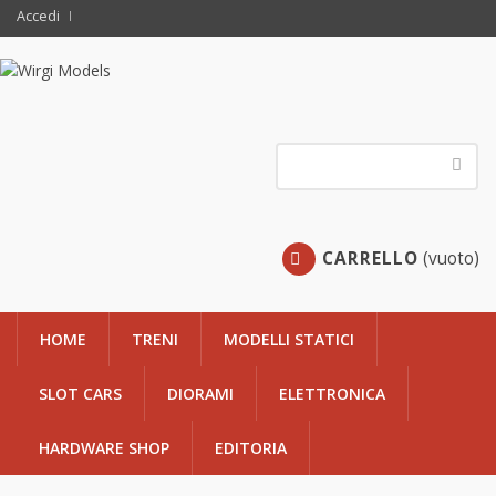
Accedi
CARRELLO
(vuoto)
HOME
TRENI
MODELLI STATICI
SLOT CARS
DIORAMI
ELETTRONICA
HARDWARE SHOP
EDITORIA