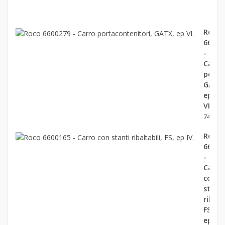
ep.V
139,0
Roco
66002
-
Carro
porta
GATX,
ep
VI.
74,90 €
Roco
66001
-
Carro
con
stanti
ribalta
FS,
ep