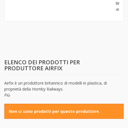
IV.
46,90 €
ELENCO DEI PRODOTTI PER
PRODUTTORE AIRFIX
Airfix è un produttore britannico di modelli in plastica, di
proprietà della Hornby Railways.
Più
Non ci sono prodotti per questo produttore.