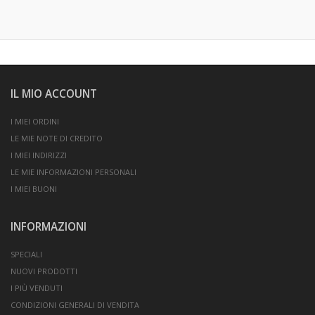
IL MIO ACCOUNT
I MIEI ORDINI
LE MIE NOTE DI CREDITO
I MIEI INDIRIZZI
LE MIE INFORMAZIONI PERSONALI
I MIEI BUONI
INFORMAZIONI
SPECIALI
NUOVI PRODOTTI
I PIÙ VENDUTI
CONDIZIONI GENERALI DI VENDITA