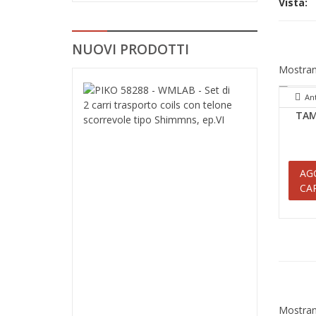
Vista:
NUOVI PRODOTTI
Mostrand
PIKO
An
58288
TAM
-
WMLAB
-
Set
AG
di
CA
2
carri
trasporto
coils
con
telone
scorrevole
tipo
Shimmns,
Mostrand