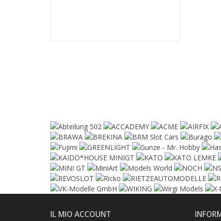
IV.
46,90 €
IL MIO ACCOUNT
INFOR