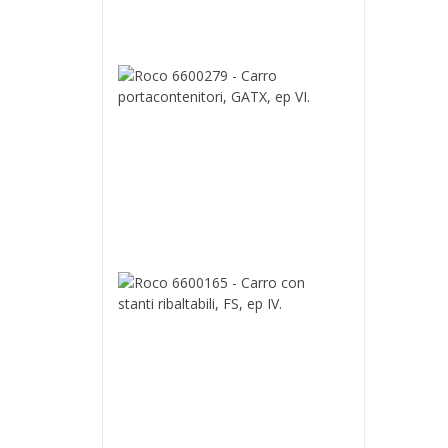
ep.VI
139,00 €
Roco
6600279
-
Carro
portacontenit
GATX,
ep
VI.
74,90 €
Roco
6600165
-
Carro
con
stanti
ribaltabili,
FS,
ep