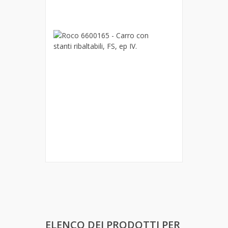
VI.
74,90 €
Roco
6600165
-
Carro
con
stanti
ribaltabili,
FS,
ep
IV.
46,90 €
ELENCO DEI PRODOTTI PER