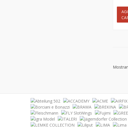
AG
CA
Mostrand