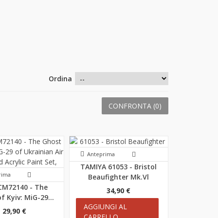
Ordina
CONFRONTA (
0
)
Anteprima
TAMIYA 61053 - Bristol
rima
Beaufighter Mk.Vl
CM72140 - The
34,90 €
f Kyiv: MiG-29...
AGGIUNGI AL
29,90 €
CARRELLO