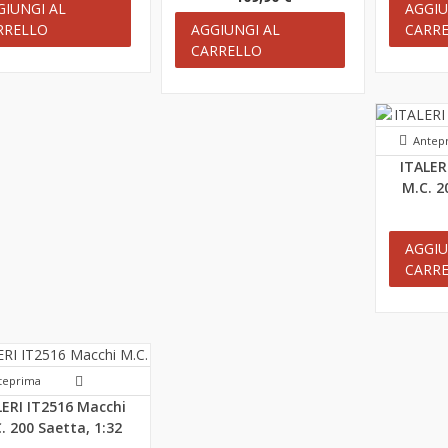
GIUNGI AL
AGGIU
RRELLO
AGGIUNGI AL
CARR
CARRELLO
Antep
ITALER
M.C. 2
AGGIU
CARR
teprima
LERI IT2516 Macchi
. 200 Saetta, 1:32