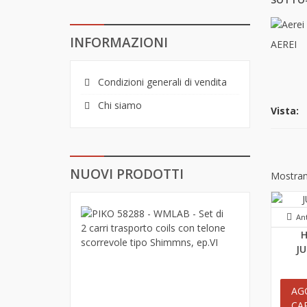
INFORMAZIONI
AEREI
Condizioni generali di vendita
Chi siamo
Vista:
NUOVI PRODOTTI
Mostrand
PIKO
An
58288
H
-
JU
WMLAB
-
Set
AG
di
CA