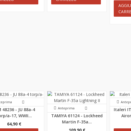
AGGIU
CARR
ori,
teprima
Antep
Anteprima
 48236 - JU 88a-4
Italeri 
orp/a-17, WWII...
TAMIYA 61124 - Lockheed
Airo
Martin F-35a...
64,90 €
109,90 €