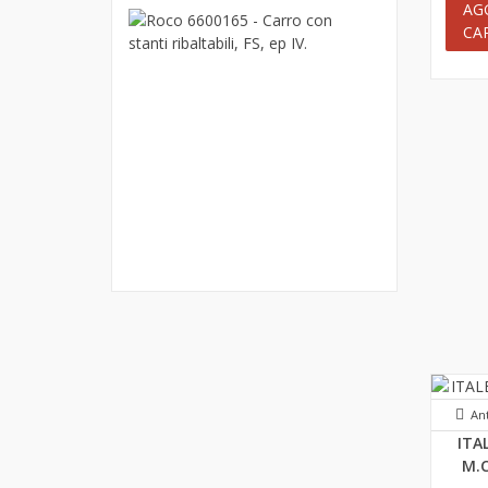
AG
Roco
CA
6600165
-
Carro
con
stanti
ribaltabili,
FS,
ep
IV.
46,90 €
An
ITA
M.C