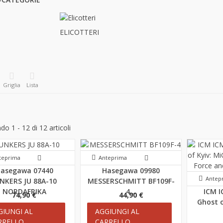
ELICOTTERI
Griglia
Lista
o 1 - 12 di 12 articoli
teprima
Anteprima
asegawa 07440
Hasegawa 09980
Antep
NKERS JU 88A-10
MESSERSCHMITT BF109F-
NORDAFRIKA
4...
ICM I
74,90 €
44,90 €
Ghost o
GIUNGI AL
AGGIUNGI AL
RRELLO
CARRELLO