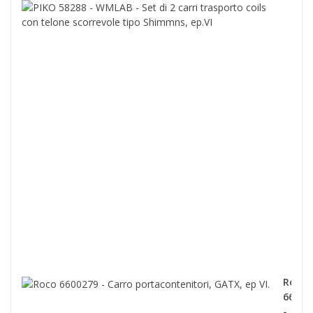
PIK
582
-
WML
-
Set
di
2
carr
tras
coils
con
telo
scor
tipo
Shi
ep.V
139,0
Roco
66002
-