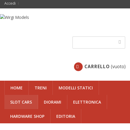
Accedi
CARRELLO
(vuoto)
HOME
TRENI
MODELLI STATICI
SLOT CARS
DIORAMI
ELETTRONICA
HARDWARE SHOP
EDITORIA