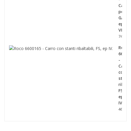
Carro
porta
GATX,
ep
VI.
74,90 €
Roco
66001
-
Carro
con
stanti
ribalta
FS,
ep
IV.
46,90 €