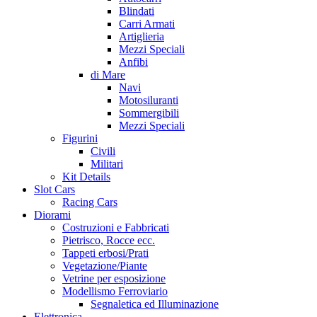
Blindati
Carri Armati
Artiglieria
Mezzi Speciali
Anfibi
di Mare
Navi
Motosiluranti
Sommergibili
Mezzi Speciali
Figurini
Civili
Militari
Kit Details
Slot Cars
Racing Cars
Diorami
Costruzioni e Fabbricati
Pietrisco, Rocce ecc.
Tappeti erbosi/Prati
Vegetazione/Piante
Vetrine per esposizione
Modellismo Ferroviario
Segnaletica ed Illuminazione
Elettronica