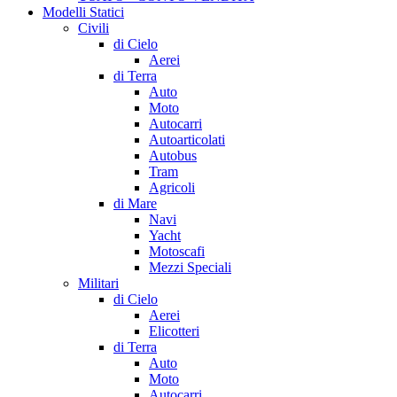
Modelli Statici
Civili
di Cielo
Aerei
di Terra
Auto
Moto
Autocarri
Autoarticolati
Autobus
Tram
Agricoli
di Mare
Navi
Yacht
Motoscafi
Mezzi Speciali
Militari
di Cielo
Aerei
Elicotteri
di Terra
Auto
Moto
Autocarri