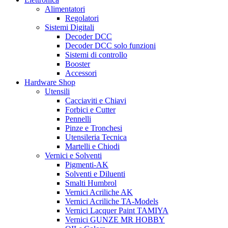
Alimentatori
Regolatori
Sistemi Digitali
Decoder DCC
Decoder DCC solo funzioni
Sistemi di controllo
Booster
Accessori
Hardware Shop
Utensili
Cacciaviti e Chiavi
Forbici e Cutter
Pennelli
Pinze e Tronchesi
Utensileria Tecnica
Martelli e Chiodi
Vernici e Solventi
Pigmenti-AK
Solventi e Diluenti
Smalti Humbrol
Vernici Acriliche AK
Vernici Acriliche TA-Models
Vernici Lacquer Paint TAMIYA
Vernici GUNZE MR HOBBY