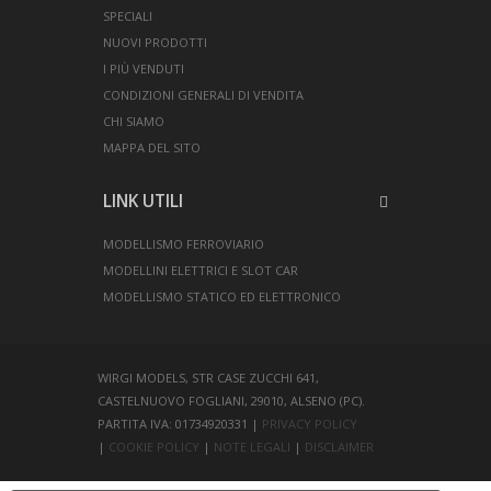
SPECIALI
NUOVI PRODOTTI
I PIÙ VENDUTI
CONDIZIONI GENERALI DI VENDITA
CHI SIAMO
MAPPA DEL SITO
LINK UTILI
MODELLISMO FERROVIARIO
MODELLINI ELETTRICI E SLOT CAR
MODELLISMO STATICO ED ELETTRONICO
WIRGI MODELS, STR CASE ZUCCHI 641,
CASTELNUOVO FOGLIANI, 29010, ALSENO (PC).
PARTITA IVA: 01734920331 |
PRIVACY POLICY
|
COOKIE POLICY
|
NOTE LEGALI
|
DISCLAIMER