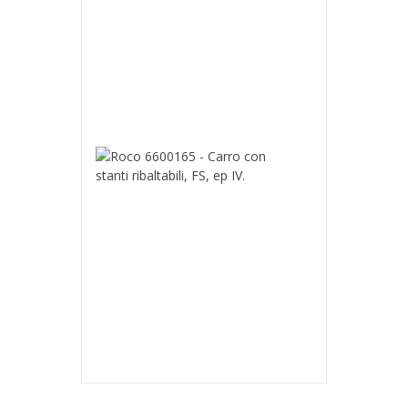
-
Carro
portacontenito
GATX,
ep
VI.
74,90 €
Roco
6600165
-
Carro
con
stanti
ribaltabili,
FS,
ep
IV.
46,90 €