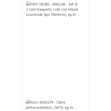
PIKO
58288
-
WMLAB
-
Set
di
2
carri
trasporto
coils
con
telone
scorrevole
tipo
Shimmns,
ep.VI
139,00 €
Roco
6600279