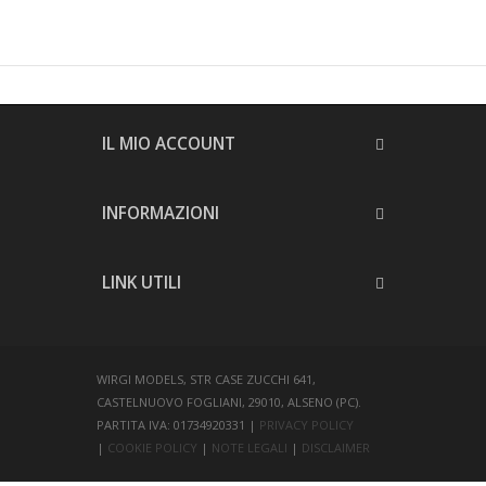
IL MIO ACCOUNT
INFORMAZIONI
LINK UTILI
WIRGI MODELS, STR CASE ZUCCHI 641,
CASTELNUOVO FOGLIANI, 29010, ALSENO (PC).
PARTITA IVA: 01734920331 |
PRIVACY POLICY
|
COOKIE POLICY
|
NOTE LEGALI
|
DISCLAIMER