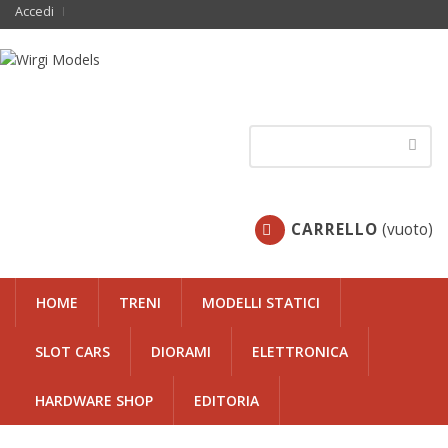
Accedi
CARRELLO
(vuoto)
HOME
TRENI
MODELLI STATICI
SLOT CARS
DIORAMI
ELETTRONICA
HARDWARE SHOP
EDITORIA