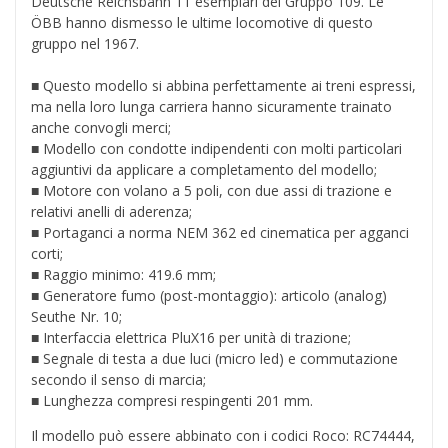
Deutsche Reichsbahn 11 esemplari del Gruppo 109. Le
ÖBB hanno dismesso le ultime locomotive di questo
gruppo nel 1967.
■ Questo modello si abbina perfettamente ai treni espressi,
ma nella loro lunga carriera hanno sicuramente trainato
anche convogli merci;
■ Modello con condotte indipendenti con molti particolari
aggiuntivi da applicare a completamento del modello;
■
Motore con volano a 5 poli, con due assi di trazione e
relativi anelli di aderenza;
■
Portaganci a norma NEM 362 ed cinematica per agganci
corti;
■ Raggio minimo: 419.6 mm;
■
Generatore fumo (post-montaggio): articolo (analog)
Seuthe Nr. 10;
■
Interfaccia elettrica PluX16 per unità di trazione;
■
Segnale di testa a due luci (micro led) e commutazione
secondo il senso di marcia;
■
Lunghezza compresi respingenti 201 mm.
Il modello può essere abbinato con i codici Roco: RC74444,