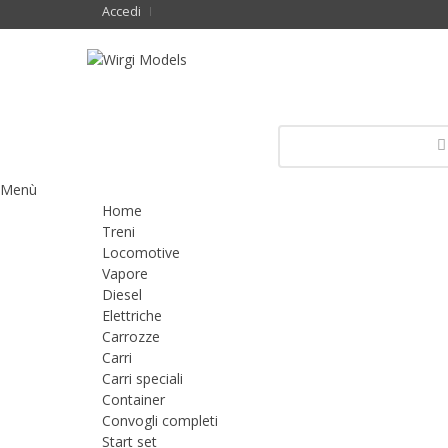
Accedi
Menù
Home
Treni
Locomotive
Vapore
Diesel
Elettriche
Carrozze
Carri
Carri speciali
Container
Convogli completi
Start set