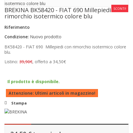
BREKINA BK58420 - FIAT 690 Millepiedi con
SCONTI!
rimorchio isotermico colore blu
Riferimento
Condizione:
Nuovo prodotto
BK58420 - FIAT 690 Millepiedi con rimorchio isotermico colore
blu.
Listino:
39,90€
, offerto a 34,50€
Il prodotto è disponibile.
Attenzione: Ultimi articoli in magazzino!
Stampa