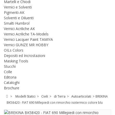
Martelli e Chiodi
Vernici e Solventi
Pigmenti-AK
Solventi e Diluenti
Smalti Humbrol
Vernici Acriliche AK
Vernici Acriliche TA-Models
Vernici Lacquer Paint TAMIYA
Vernici GUNZE MR HOBBY
OILs Colors
Depositi ed Incrostazioni
Masking Tools
Stucchi
Colle
Editoria
Cataloghi
Brochure
>
Modelli Statici
>
Civili
>
di Terra
>
Autoarticolati
>
BREKINA
BK58420 - FIAT 690 Millepiedi con rimorchio isotermico colore blu