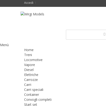
Accedi
Menù
Home
Treni
Locomotive
Vapore
Diesel
Elettriche
Carrozze
Carri
Carri speciali
Container
Convogli completi
Start set