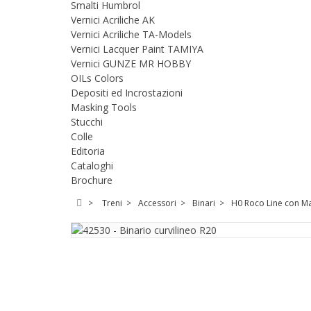
Smalti Humbrol
Vernici Acriliche AK
Vernici Acriliche TA-Models
Vernici Lacquer Paint TAMIYA
Vernici GUNZE MR HOBBY
OILs Colors
Depositi ed Incrostazioni
Masking Tools
Stucchi
Colle
Editoria
Cataloghi
Brochure
>
Treni
>
Accessori
>
Binari
>
H0 Roco Line con Ma