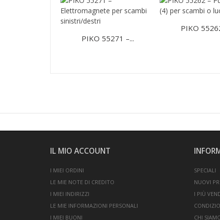
PIKO 55262 
PIKO 55271 –...
IL MIO ACCOUNT
INFOR
I MIEI ORDINI
SPECIALI
LE MIE NOTE DI CREDITO
NUOVI P
I MIEI INDIRIZZI
I PIÙ VEN
LE MIE INFORMAZIONI PERSONALI
CONDIZIO
I MIEI BUONI
CHI SIAM