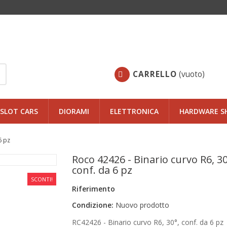
CARRELLO
(vuoto)
SLOT CARS
DIORAMI
ELETTRONICA
HARDWARE S
6 pz
Roco 42426 - Binario curvo R6, 30
conf. da 6 pz
SCONTI!
Riferimento
Condizione:
Nuovo prodotto
RC42426 - Binario curvo R6, 30°, conf. da 6 pz