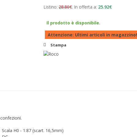
Listino:
28.80€
. In offerta a:
25.92€
Il prodotto è disponibile.
Attenzione: Ultimi articoli in magazzino!
Stampa
confezioni.
Scala H0 - 1:87 (scart. 16,5mm)
DC