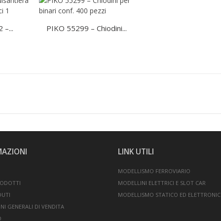
–...
PIKO 55299 – Chiodini...
MAZIONI
LINK UTILI
MODELLISMO FERROVIARIO
RODOTTI
MODELLINI ELETTRICI E SLOT CAR
DUTI
MODELLISMO STATICO ED ELETTRONI
NI GENERALI DI VENDITA
O