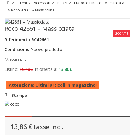
>
Treni
>
Accessori
>
Binari
>
H0 Roco Line con Massicciata
>
Roco 42661 – Massicciata
Roco 42661 – Massicciata
SCONTI!
Riferimento
RC42661
Condizione:
Nuovo prodotto
Massicciata
Listino:
15.40€
. In offerta a:
13.86€
Attenzione: Ultimi articoli in magazzino!
Stampa
13,86 €
tasse incl.