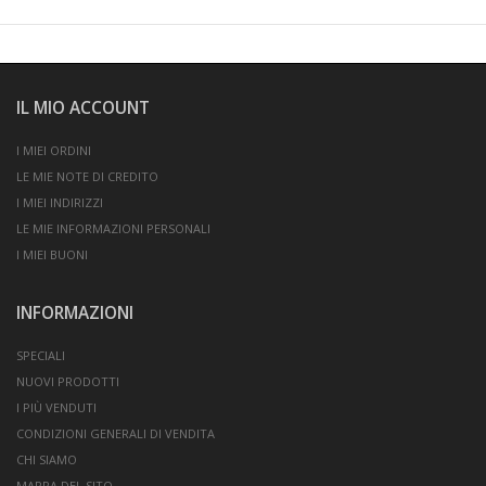
IL MIO ACCOUNT
I MIEI ORDINI
LE MIE NOTE DI CREDITO
I MIEI INDIRIZZI
LE MIE INFORMAZIONI PERSONALI
I MIEI BUONI
INFORMAZIONI
SPECIALI
NUOVI PRODOTTI
I PIÙ VENDUTI
CONDIZIONI GENERALI DI VENDITA
CHI SIAMO
MAPPA DEL SITO