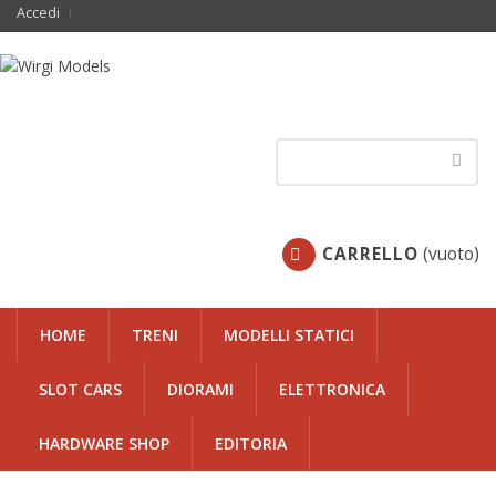
Accedi
CARRELLO
(vuoto)
HOME
TRENI
MODELLI STATICI
SLOT CARS
DIORAMI
ELETTRONICA
HARDWARE SHOP
EDITORIA