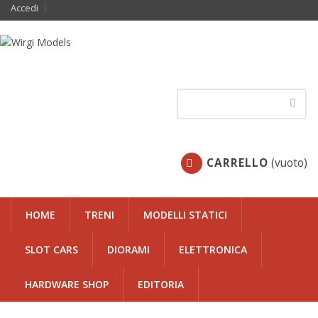
Accedi
CARRELLO
(vuoto)
HOME
TRENI
MODELLI STATICI
SLOT CARS
DIORAMI
ELETTRONICA
HARDWARE SHOP
EDITORIA