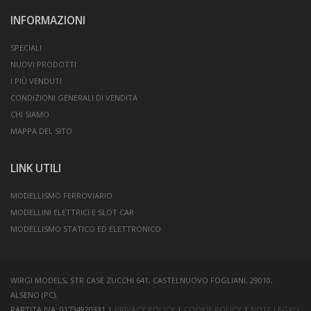
INFORMAZIONI
SPECIALI
NUOVI PRODOTTI
I PIÙ VENDUTI
CONDIZIONI GENERALI DI VENDITA
CHI SIAMO
MAPPA DEL SITO
LINK UTILI
MODELLISMO FERROVIARIO
MODELLINI ELETTRICI E SLOT CAR
MODELLISMO STATICO ED ELETTRONICO
WIRGI MODELS, STR CASE ZUCCHI 641, CASTELNUOVO FOGLIANI, 29010,
ALSENO (PC).
PARTITA IVA: 01734920331 |
PRIVACY POLICY
|
COOKIE POLICY
|
NOTE LEGALI