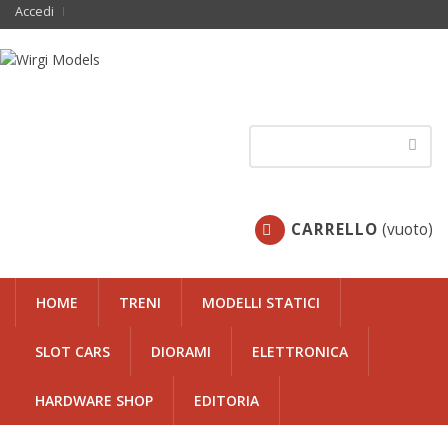
Accedi
CARRELLO
(vuoto)
HOME
TRENI
MODELLI STATICI
SLOT CARS
DIORAMI
ELETTRONICA
HARDWARE SHOP
EDITORIA