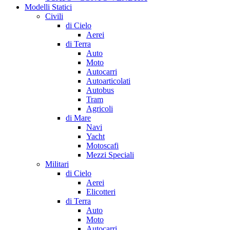
Modelli Statici
Civili
di Cielo
Aerei
di Terra
Auto
Moto
Autocarri
Autoarticolati
Autobus
Tram
Agricoli
di Mare
Navi
Yacht
Motoscafi
Mezzi Speciali
Militari
di Cielo
Aerei
Elicotteri
di Terra
Auto
Moto
Autocarri