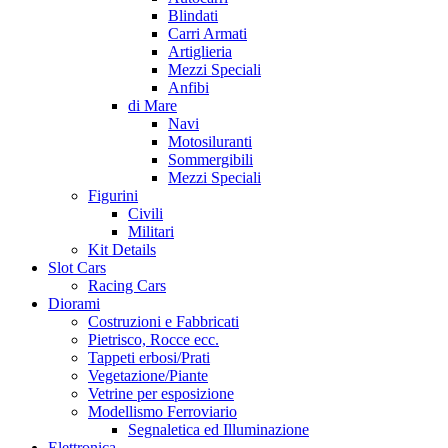
Blindati
Carri Armati
Artiglieria
Mezzi Speciali
Anfibi
di Mare
Navi
Motosiluranti
Sommergibili
Mezzi Speciali
Figurini
Civili
Militari
Kit Details
Slot Cars
Racing Cars
Diorami
Costruzioni e Fabbricati
Pietrisco, Rocce ecc.
Tappeti erbosi/Prati
Vegetazione/Piante
Vetrine per esposizione
Modellismo Ferroviario
Segnaletica ed Illuminazione
Elettronica