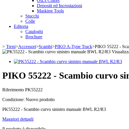
OILs Colors
Depositi ed Incrostazioni
Masking Tools
Stucchi
Colle
Editoria
Cataloghi
Brochure
>
Treni
>
Accessori
>
Scambi
>
PIKO A-Type Track
>
PIKO 55222 - Sca
Visualizz
PIKO 55222 - Scambio curvo s
Riferimento
PK55222
Condizione:
Nuovo prodotto
PK55222 - Scambio curvo sinistro manuale BWL R2/R3
Maggiori dettagli
Il prodotto è disponibile.