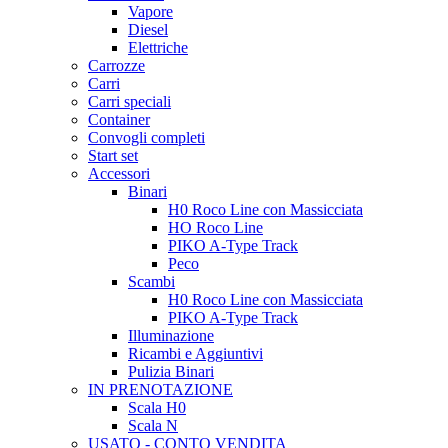
Vapore
Diesel
Elettriche
Carrozze
Carri
Carri speciali
Container
Convogli completi
Start set
Accessori
Binari
H0 Roco Line con Massicciata
HO Roco Line
PIKO A-Type Track
Peco
Scambi
H0 Roco Line con Massicciata
PIKO A-Type Track
Illuminazione
Ricambi e Aggiuntivi
Pulizia Binari
IN PRENOTAZIONE
Scala H0
Scala N
USATO - CONTO VENDITA