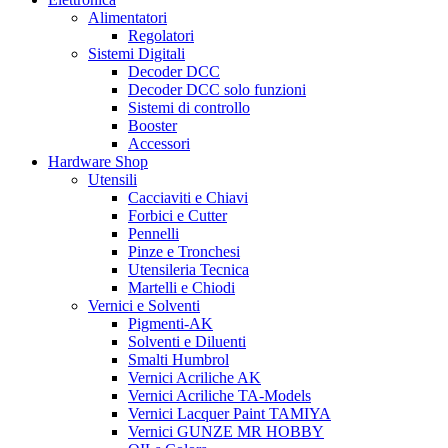
Alimentatori
Regolatori
Sistemi Digitali
Decoder DCC
Decoder DCC solo funzioni
Sistemi di controllo
Booster
Accessori
Hardware Shop
Utensili
Cacciaviti e Chiavi
Forbici e Cutter
Pennelli
Pinze e Tronchesi
Utensileria Tecnica
Martelli e Chiodi
Vernici e Solventi
Pigmenti-AK
Solventi e Diluenti
Smalti Humbrol
Vernici Acriliche AK
Vernici Acriliche TA-Models
Vernici Lacquer Paint TAMIYA
Vernici GUNZE MR HOBBY