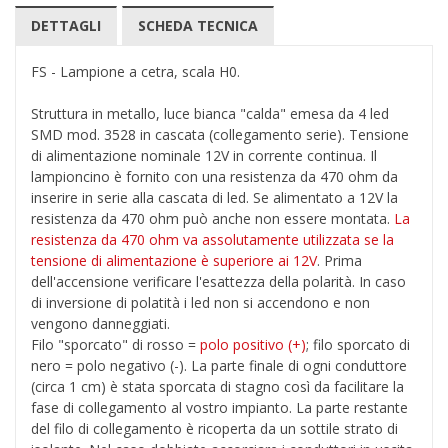
DETTAGLI
SCHEDA TECNICA
FS - Lampione a cetra, scala H0.
Struttura in metallo, luce bianca "calda" emesa da 4 led
SMD mod. 3528 in cascata (collegamento serie). Tensione
di alimentazione nominale 12V in corrente continua. Il
lampioncino è fornito con una resistenza da 470 ohm da
inserire in serie alla cascata di led. Se alimentato a 12V la
resistenza da 470 ohm può anche non essere montata.
La
resistenza da 470 ohm va assolutamente utilizzata se la
tensione di alimentazione è superiore ai 12V
. Prima
dell'accensione verificare l'esattezza della polarità. In caso
di inversione di polatità i led non si accendono e non
vengono danneggiati.
Filo "sporcato" di rosso =
polo positivo (+)
; filo sporcato di
nero = polo negativo (-). La parte finale di ogni conduttore
(circa 1 cm) è stata sporcata di stagno così da facilitare la
fase di collegamento al vostro impianto. La parte restante
del filo di collegamento è ricoperta da un sottile strato di