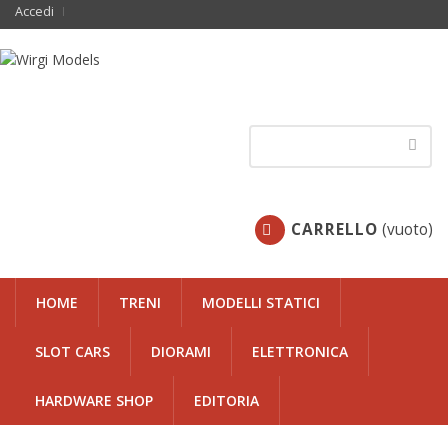
Accedi
CARRELLO
(vuoto)
HOME
TRENI
MODELLI STATICI
SLOT CARS
DIORAMI
ELETTRONICA
HARDWARE SHOP
EDITORIA