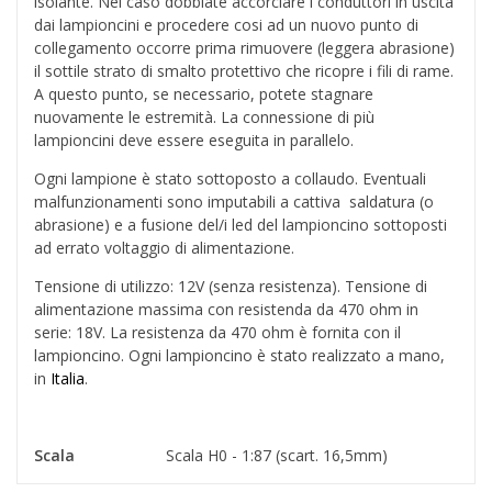
isolante. Nel caso dobbiate accorciare i conduttori in uscita
dai lampioncini e procedere cosi ad un nuovo punto di
collegamento occorre prima rimuovere (leggera abrasione)
il sottile strato di smalto protettivo che ricopre i fili di rame.
A questo punto, se necessario, potete stagnare
nuovamente le estremità. La connessione di più
lampioncini deve essere eseguita in parallelo.
Ogni lampione è stato sottoposto a collaudo. Eventuali
malfunzionamenti sono imputabili a cattiva saldatura (o
abrasione) e a fusione del/i led del lampioncino sottoposti
ad errato voltaggio di alimentazione.
Tensione di utilizzo: 12V (senza resistenza). Tensione di
alimentazione massima con resistenda da 470 ohm in
serie: 18V. La resistenza da 470 ohm è fornita con il
lampioncino. Ogni lampioncino è stato realizzato a mano,
in
Italia
.
Scala
Scala H0 - 1:87 (scart. 16,5mm)