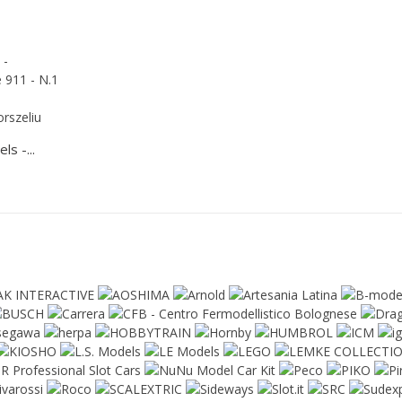
s -...