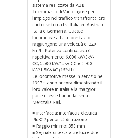
sistema realizzate da ABB-
Tecnomasio di Vado Ligure per
l'impiego nel traffico transfrontaliero
e inter sistema tra Italia ed Austria o
Italia e Germania. Queste
locomotive ad alte prestazioni
raggiungono una velocità di 220
km/h. Potenza continuativa è
rispettivamente: 6.000 kW/3kV-
CC; 5.500 kW/15kV-CC e 2.700
kW/1,5kV-AC (
16⅔Hz).
Le locomotive messe in servizio nel
1997 stanno ancora dimostrando il
loro valore in Italia e la maggior
parte di esse hanno la livrea di
Mercitalia Rail.
■ Interfaccia: i
nterfaccia elettrica
PluX22 per unità di trazione.
■ Raggio minimo:
358 mm
■
Segnale di testa a tre luci e due