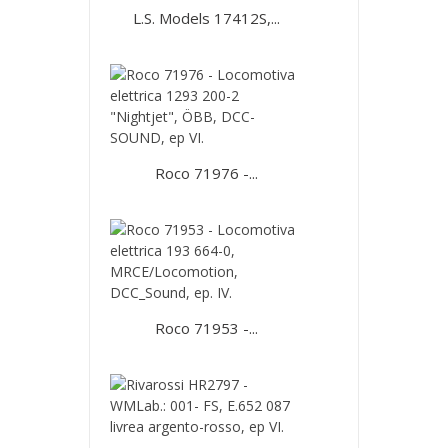
L.S. Models 17412S,...
Roco 71976 -...
Roco 71953 -...