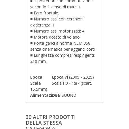
luci posteriori con commutazione
secondo il senso di marcia.
■ Faro frontale.
■ Numero assi con cerchioni
d’aderenza: 1.
■ Numero assi motorizzati: 4.
■ Motore dotato di volano.
■ Porta ganci a norma NEM 358
senza cinematica per agganci corti.
■
Lunghezza compresi respingenti:
210 mm.
Epoca
Epoca VI (2005 - 2025)
Scala
Scala H0 - 1:87 (scart.
16,5mm)
Alimentazione
DCC-SOUND
30 ALTRI PRODOTTI
DELLA STESSA
CATEGORIA: