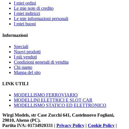
I miei ordini
Le mie note di credito
I miei indirizzi
Le mie informazioni personali
I miei buoni
Informazioni
Speciali
Nuovi prodotti
I più venduti
Condizioni generali di vendita
Chi siamo
Mappa del sito
LINK UTILI
MODELLISMO FERROVIARIO
MODELLINI ELETTRICI E SLOT CAR
MODELLISMO STATICO ED ELETTRONICO
Wirgi Models, str Case Zucchi 641, Castelnuovo Fogliani,
29010, Alseno (PC).
Partita IVA: 01734920331 |
Privacy Policy
|
Cookie Policy
|