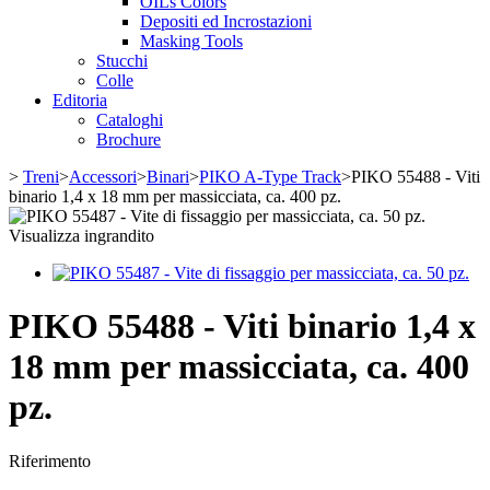
OILs Colors
Depositi ed Incrostazioni
Masking Tools
Stucchi
Colle
Editoria
Cataloghi
Brochure
>
Treni
>
Accessori
>
Binari
>
PIKO A-Type Track
>
PIKO 55488 - Viti
binario 1,4 x 18 mm per massicciata, ca. 400 pz.
Visualizza ingrandito
PIKO 55488 - Viti binario 1,4 x
18 mm per massicciata, ca. 400
pz.
Riferimento