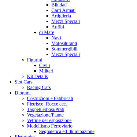
Blindati
Carri Armati
Artiglieria
Mezzi Speciali
Anfibi
di Mare
Navi
Motosiluranti
Sommergibili
Mezzi Speciali
Figurini
Civili
Militari
Kit Details
Slot Cars
Racing Cars
Diorami
Costruzioni e Fabbricati
Pietrisco, Rocce ecc.
Tappeti erbosi/Prati
Vegetazione/Piante
Vetrine per esposizione
Modellismo Ferroviario
Segnaletica ed Illuminazione
Elettronica