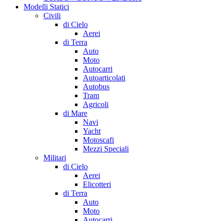
Modelli Statici
Civili
di Cielo
Aerei
di Terra
Auto
Moto
Autocarri
Autoarticolati
Autobus
Tram
Agricoli
di Mare
Navi
Yacht
Motoscafi
Mezzi Speciali
Militari
di Cielo
Aerei
Elicotteri
di Terra
Auto
Moto
Autocarri