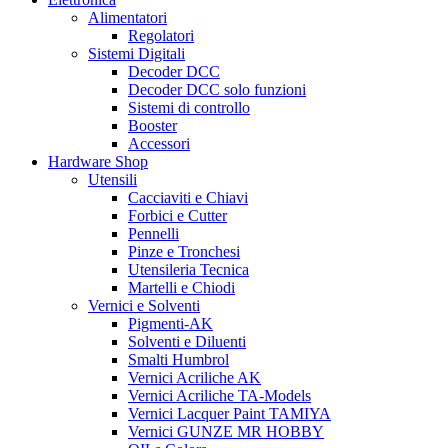
Alimentatori
Regolatori
Sistemi Digitali
Decoder DCC
Decoder DCC solo funzioni
Sistemi di controllo
Booster
Accessori
Hardware Shop
Utensili
Cacciaviti e Chiavi
Forbici e Cutter
Pennelli
Pinze e Tronchesi
Utensileria Tecnica
Martelli e Chiodi
Vernici e Solventi
Pigmenti-AK
Solventi e Diluenti
Smalti Humbrol
Vernici Acriliche AK
Vernici Acriliche TA-Models
Vernici Lacquer Paint TAMIYA
Vernici GUNZE MR HOBBY