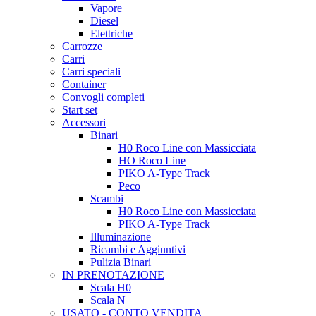
Vapore
Diesel
Elettriche
Carrozze
Carri
Carri speciali
Container
Convogli completi
Start set
Accessori
Binari
H0 Roco Line con Massicciata
HO Roco Line
PIKO A-Type Track
Peco
Scambi
H0 Roco Line con Massicciata
PIKO A-Type Track
Illuminazione
Ricambi e Aggiuntivi
Pulizia Binari
IN PRENOTAZIONE
Scala H0
Scala N
USATO - CONTO VENDITA